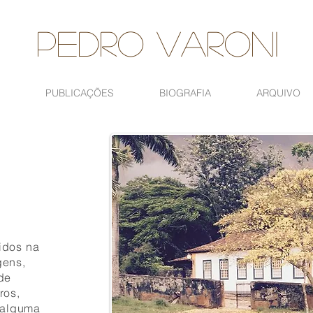
Pedro VAroni
PUBLICAÇÕES
BIOGRAFIA
ARQUIVO
idos na
gens,
de
ros,
e alguma