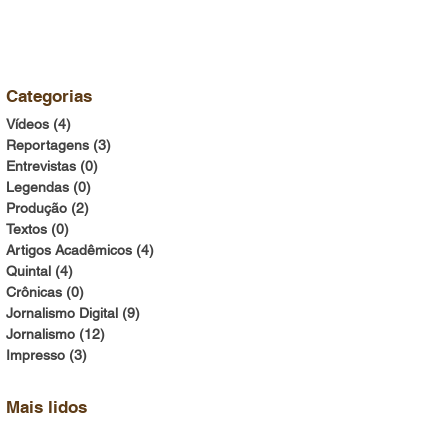
Categorias
Vídeos
(4)
4 posts
Reportagens
(3)
3 posts
Entrevistas
(0)
0 post
Legendas
(0)
0 post
Produção
(2)
2 posts
Textos
(0)
0 post
Artigos Acadêmicos
(4)
4 posts
Quintal
(4)
4 posts
Crônicas
(0)
0 post
Jornalismo Digital
(9)
9 posts
Jornalismo
(12)
12 posts
Impresso
(3)
3 posts
Mais lidos